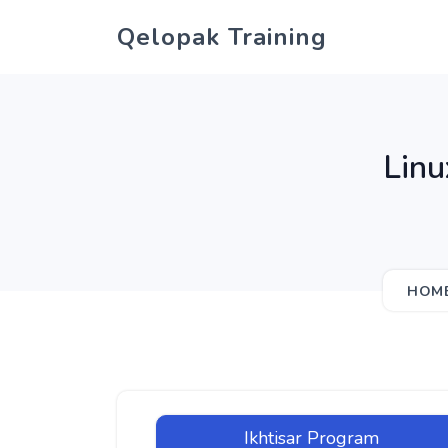
Qelopak Training
Linu
HOM
Ikhtisar Program